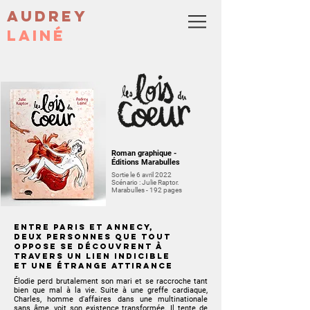
Audrey
Lainé
Roman graphique -
Éditions Marabulles
Sortie le 6 avril 2022
Scénario : Julie Raptor.
Marabulles - 192 pages
Entre Paris et Annecy,
deux personnes que tout
oppose se découvrent à
travers un lien indicible
et une étrange attirance
Élodie perd brutalement son mari et se raccroche tant
bien que mal à la vie. Suite à une greffe cardiaque,
Charles, homme d'affaires dans une multinationale
sans âme, voit son existence transformée. Il tente de